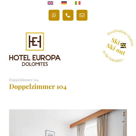
Skip
to
WhatsApp
Phone
Email
content
Doppelzimmer 104
Doppelzimmer 104