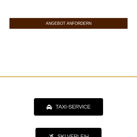
ANGEBOT ANFORDERN
This
field
should
be
left
blank
TAXI-SERVICE
SKI VERLEIH